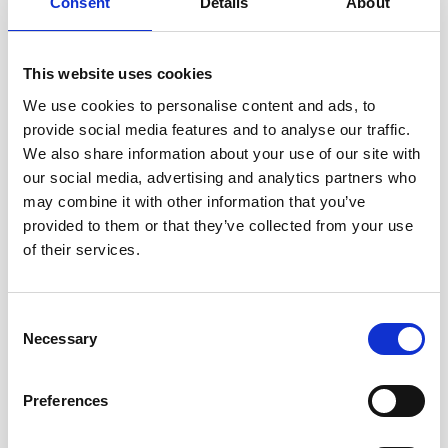
Consent
Details
About
This website uses cookies
We use cookies to personalise content and ads, to
provide social media features and to analyse our traffic.
We also share information about your use of our site with
our social media, advertising and analytics partners who
may combine it with other information that you’ve
provided to them or that they’ve collected from your use
of their services.
Ανακοινώσεις
21 Σεπτεμβρίου, 2022
Consent
Necessary
ΣΥΓΧΑΡΗΤΗΡΙΑ ΠΙΣ ΠΡΟΣ ΤΗΝ ΠΑΙΔΙΑΤΡΙΚΗ ΕΤΑΙΡΕΙΑ
Selection
ΚΥΠΡΟΥ ΓΙΑ ΤΗ ΔΙΟΡΓΑΝΩΣΗ ΤΩΝ ΣΥΝΑΥΛΙΩΝ ΜΕ
ΤΙΤΛΟ «BECAUSE WE BELIEVE»
Preferences