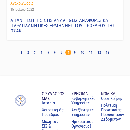
Ανακοινώσεις
15 Ιουλίου, 2022
ΑΠΑΝΤΗΣΗ ΠΙΣ ΣΤΙΣ ΑΝΑΛΗΘΕΙΣ ΑΝΑΦΟΡΕΣ ΚΑΙ
ΠΑΡΑΠΛΑΝΗΤΙΚΕΣ ΕΡΜΗΝΕΙΕΣ ΤΟΥ ΠΡΟΕΔΡΟΥ ΤΗΣ
ΟΣΑΚ
1
2
3
4
5
6
7
8
9
10
11
12
13
Ο ΣΥΛΛΟΓΟΣ
ΧΡΗΣΙΜΑ
NOMIKA
ΜΑΣ
Κυβερνητικές
Oροι Χρήσης
Ιστορία
Υπηρεσίες
Πολιτική
Χαιρετισμός
Ανεξάρτητες
Προστασίας
Προέδρου
Υπηρεσίες
Προσωπικών
Δεδομένων
Μέλη του
Ημικρατικοί
ΣΙΣ &
Οργανισμοί