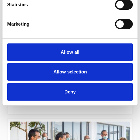
Statistics
Marketing
Allow all
Allow selection
Ανακοινώσεις
15 Σεπτεμβρίου, 2022
Deny
ΚΟΙΝΗ ΑΝΑΚΟΙΝΩΣΗ ΠΑΝΕΛΛΗΝΙΟΥ ΙΑΤΡΙΚΟΥ
ΣΥΛΛΟΓΟΥ ΚΑΙ ΠΑΓΚΥΠΡΙΟΥ ΙΑΤΡΙΚΟΥ ΣΥΛΛΟΓΟΥ