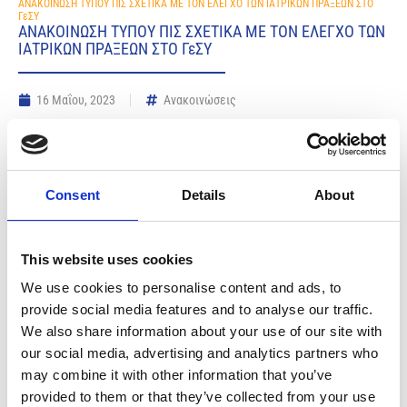
ΑΝΑΚΟΙΝΩΣΗ ΤΥΠΟΥ ΠΙΣ ΣΧΕΤΙΚΑ ΜΕ ΤΟΝ ΕΛΕΓΧΟ ΤΩΝ ΙΑΤΡΙΚΩΝ ΠΡΑΞΕΩΝ ΣΤΟ
ΓεΣΥ
ΑΝΑΚΟΙΝΩΣΗ ΤΥΠΟΥ ΠΙΣ ΣΧΕΤΙΚΑ ΜΕ ΤΟΝ ΕΛΕΓΧΟ ΤΩΝ
ΙΑΤΡΙΚΩΝ ΠΡΑΞΕΩΝ ΣΤΟ ΓεΣΥ
16 Μαΐου, 2023
Ανακοινώσεις
Share:
Consent
Details
About
Είναι μετά λύπης μας που διαπιστώνουμε ότι ο Παγκύπριος
Ιατρικός Σύλλογος (ΠΙΣ) στοχοποιείται στη βάση ψευδών
αναφορών που διοχετεύονται και αναπαράγονται,
παραπληροφορώντας την κοινή γνώμη σε σχέση με τον έλεγχο των
This website uses cookies
ιατρικών πράξεων στο πλαίσιο του Γενικού Σχεδίου Υγείας (ΓεΣΥ).
We use cookies to personalise content and ads, to
Αναφορές που είδαν το φως της δημοσιότητας ότι δήθεν ο ΠΙΣ
provide social media features and to analyse our traffic.
αποτέλεσε και αποτελεί «εμπόδιο» στον έλεγχο της ιατρικής
We also share information about your use of our site with
πράξης στο πλαίσιο του ΓεΣΥ, συνιστούν ασύστολα ψεύδη τα οποία
προφανώς καλλιεργούνται είτε για να πλήξουν το θεσμό, είτε για
our social media, advertising and analytics partners who
να συγκαλύψουν βαρύτατες ευθύνες των πραγματικών υπαίτιων
may combine it with other information that you’ve
για την απουσία αποτελεσματικού εποπτικού ελέγχου του
συστήματος.
provided to them or that they’ve collected from your use