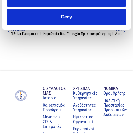
Deny
Previous
Next
ΠΙΣ: Να Εφαρμοστεί Η Νομοθεσία Για Την Επαγγελματική Ασφαλιστική Κάλυψη Όλων Των Γιατρών Του Δημοσίου – Ο ΠΙΣ Στηρίζει Τα Αιτήματα Της ΠΑΣΥΚΙ
Επιτυχία Της Υπουργού Υγείας Η Διοργάνωση Στην Κύπρο Της Ετήσιας Συνάντησης Μικρών Χωρών Του ΠΟΥ
Ο ΣΥΛΛΟΓΟΣ
ΧΡΗΣΙΜΑ
NOMIKA
ΜΑΣ
Κυβερνητικές
Oροι Χρήσης
Ιστορία
Υπηρεσίες
Πολιτική
Χαιρετισμός
Ανεξάρτητες
Προστασίας
Προέδρου
Υπηρεσίες
Προσωπικών
Δεδομένων
Μέλη του
Ημικρατικοί
ΣΙΣ &
Οργανισμοί
Επιτροπές
Ευρωπαϊκοί