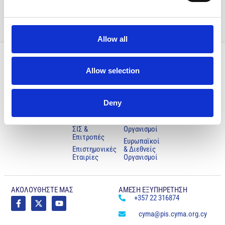
Allow all
Allow selection
Ο ΣΥΛΛΟΓΟΣ
ΧΡΗΣΙΜΑ
NOMIKA
ΜΑΣ
Κυβερνητικές
Oροι Χρήσης
Ιστορία
Υπηρεσίες
Πολιτική
Χαιρετισμός
Ανεξάρτητες
Προστασίας
Deny
Προέδρου
Υπηρεσίες
Προσωπικών
Δεδομένων
Μέλη του
Ημικρατικοί
ΣΙΣ &
Οργανισμοί
Επιτροπές
Ευρωπαϊκοί
Επιστημονικές
& Διεθνείς
Εταιρίες
Οργανισμοί
ΑΚΟΛΟΥΘΗΣΤΕ ΜΑΣ
ΑΜΕΣΗ ΕΞΥΠΗΡΕΤΗΣΗ
+357 22 316874
cyma@pis.cyma.org.cy