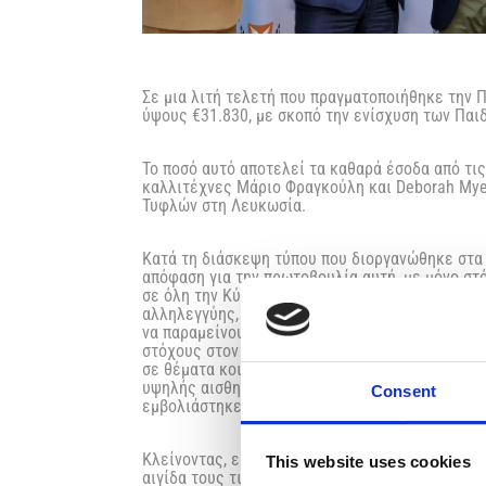
Σε μια λιτή τελετή που πραγματοποιήθηκε την 
ύψους €31.830, με σκοπό την ενίσχυση των Παι
Το ποσό αυτό αποτελεί τα καθαρά έσοδα από τ
καλλιτέχνες Μάριο Φραγκούλη και Deborah Myer
Τυφλών στη Λευκωσία.
Κατά τη διάσκεψη τύπου που διοργανώθηκε στα 
απόφαση για την πρωτοβουλία αυτή, με μόνο στ
σε όλη την Κύπρο, ως μια ελάχιστη συνδρομή στ
αλληλεγγύης, σε καιρούς δύσκολους, που απαιτ
να παραμείνουμε προσηλωμένοι στο καθήκον μας
στόχους στον αγώνα μας για την προάσπιση της 
σε θέματα κοινωνικής μέριμνας και ανθρωπιστ
υψηλής αισθητικής μουσικό ταξίδι που αγκαλιά
Consent
εμβολιάστηκε και με τη συμβολή σωρείας εκλε
Κλείνοντας, ευχαρίστησε το Υπουργείο Υγείας, 
This website uses cookies
αιγίδα τους τις συναυλίες μας, καθώς επίσης κα