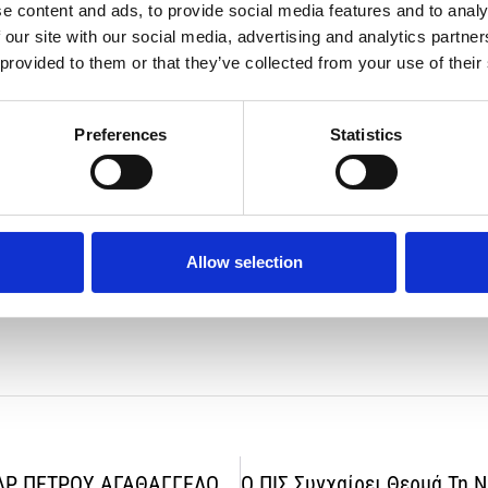
κασίας διαχείρισης του ποσού που συλλέχθηκε, ακολουθώντας όλες 
e content and ads, to provide social media features and to analy
 our site with our social media, advertising and analytics partn
 provided to them or that they’ve collected from your use of their
ναγίδης συγχάρηκε την Παιδιατρική Εταιρεία για την πρωτοβουλία 
σης που πραγματοποιούνται το διάστημα αυτό στις Παιδιατρικές Κλ
Preferences
Statistics
ς Χατζηπαντέλα με τη σειρά του ευχαρίστησε την Παιδιατρική Εταιρ
ρουσία και προσφορά της στα ιατρικά δρώμενα του τόπου μας, παραμ
κτα στις προσπάθειες για ενίσχυση και αναβάθμιση των παρεχόμενω
ης ποιοτικής προσφοράς υγείας στα παιδιά μας παραμένει βασικό μέ
έραιο τη δωρεά, για το καλό των μικρών ασθενών μας.
Allow selection
ΜΗΝΥΜΑ ΤΟΥ ΠΡΟΕΔΡΟΥ ΤΟΥ ΠΙΣ, ΔΡ ΠΕΤΡΟΥ ΑΓΑΘΑΓΓΕΛΟΥ, ΜΕ ΤΗΝ ΕΥΚΑΙΡΙΑ ΤΩΝ ΕΟΡΤΩΝ ΤΩΝ ΧΡΙΣΤΟΥΓΕΝΝΩΝ ΚΑΙ ΤΗΣ ΠΡΩΤΟΧΡΟΝΙΑΣ