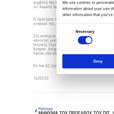
συμβολή της στην επιλογή της βέλτιστης διαδι
We use cookies to personalis
τις δωρεές προς το κράτος.
information about your use of
other information that you’ve
Ο Πρόεδρος του ΔΣ του ΟΚΥπΥ κύριος Μάριος Πα
εισφορά της. Αναφέρθηκε δε στα έργα αναβάθμι
Consent
Necessary
Selection
Στη συνέχεια ο Υπουργός Υγείας κύριος Μιχάλη
κάνοντας μνεία στην ενεργή και αδιάλειπτη πα
Ιατρικής Επιστήμης, και συνεισφέροντας έμπρα
Κύπρου. Ανέφερε, κλείνοντας, ότι η συνέχιση τ
Υγείας όσο και ο ΟΚΥπΥ θα αξιοποιήσουν στο ακ
Deny
Εκ του ΔΣ της ΠΕΚ
16/02/23
Previous