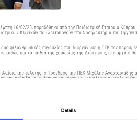
Πέμπτη 16/02/23, παραδόθηκε από την Παιδιατρική Εταιρεία Κύπρου
διατρικών Κλινικών που λειτουργούν στα Νοσηλευτήρια του Οργανι
ις δύο φιλανθρωπικές συναυλίες που διοργάνωσε η ΠΕΚ τον περασμέ
s καθώς και τα παιδιά της χορωδίας της Διάστασης, στο αρχαίο θέ
πλαίσια της τελετής, ο Πρόεδρος της ΠΕΚ Μιχάλης Αναστασιάδης αν
όχο την στήριξη και ενίσχυση του έργου των παιδιατρικών κλινικών
ο αξιοζήλευτο έργο το οποίο οι κλινικές αυτές παράγουν. Αποτελεί
ούν συνειδητή κατάθεση συλλογικότητας και συστράτευσης, αλλά κα
 που δεν είναι άλλο από το να υπηρετούμε με κάθε τρόπο το πάσχ
υγείας και ευημερίας του. Εντάσσεται δε στα πλαίσια της ευαισθησί
ικής βοήθειας. Η πρωτοβουλία αυτή, όπως επεσήμανε, στέφθηκε με
στηκε με θέρμη από τους ίδιους τους συμπολίτες μας που συνέρρευ
Details
κτών χορηγών, υποστηρικτών και πολύτιμων συνεργατών τους οποίο
το Υπουργείο Παιδείας, Αθλητισμού και Νεολαίας καθώς και τον Πα
ι την Γενική Διευθύντρια του ΥΥ Δρ Χριστίνα Γιαννάκη, για την αμέ