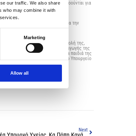
τις νομότυπες ενέργειες που προνοούνται για
se our traffic. We also share
ers who may combine it with
 services.
της και την ευχαρίστησε θερμά για την
ινικές του ΟΚΥπΥ.
Marketing
εία Κύπρου για την πολύτιμη συμβολή της,
ένοντας πιστή στις αρχές της προαγωγής της
ν υπηρεσιών φροντίδας υγείας στα παιδιά της
λημα, διαβεβαιώνοντας ότι τόσο το Υπουργείο
Allow all
Next
Ο ΠΙΣ Συγχαίρει Θερμά Τη Νέα Υπουργό Υγείας, Κα Πόπη Κανάρη