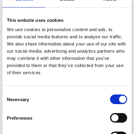
Ο ΠΙΣ συγχαίρει θερμά τη νέα Υπουργό Υγείας, κα Πόπη Κανάρη
Ο ΠΙΣ συγχαίρει θερμά τη νέα Υπουργό Υγείας, κα Πόπη
Κανάρη
This website uses cookies
We use cookies to personalise content and ads, to
2 Μαρτίου, 2023
Ανακοινώσεις
provide social media features and to analyse our traffic.
Share:
We also share information about your use of our site with
our social media, advertising and analytics partners who
may combine it with other information that you’ve
provided to them or that they’ve collected from your use
Το Συμβούλιο Ιατρικού Σώματος του Παγκύπριου Ιατρικού
Συλλόγου συγχαίρει θερμά τη νέα Υπουργό Υγείας, κα Πόπη Κανάρη
of their services.
για το διορισμό της.
Με την ευκαιρία της ανάληψης των νέων της καθηκόντων, ο ΠΙΣ
Consent
εύχεται στην κα Κανάρη μια παραγωγική θητεία και προσβλέπει σε
μια στενή και αρμονική συνεργασία με την ίδια και την ομάδα της.
Necessary
Selection
Ο ΠΙΣ, ως ο ανώτατος θεσμικός φορέας της ιατρικής κοινότητας
της Κύπρου και ως δια νόμου σύμβουλος της Πολιτείας για τα
Preferences
θέματα της δημόσιας υγείας, εκφράζει, την ισχυρή του βούληση
όπως συνεργαστεί με τη νέα Υπουργό για την αποτελεσματική και
επιστημονικά τεκμηριωμένη αντιμετώπιση των ζητημάτων του