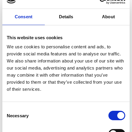
Home
Ανακοινώσεις
Consent
Details
About
ΜΕ ΒΑΘΥΤΑΤΗ ΘΛΙΨΗ Ο ΠΙΣ ΑΠΟΧΑΙΡΕΤΑ ΤΗΝ ΕΚΛΕΚΤΗ ΣΥΝΑΔΕΛΦΟ
ΔΕΡΜΑΤΟΛΟΓΟ ΚΥΡΙΑΚΗ ΧΡΙΣΤΟΦΗ
ΜΕ ΒΑΘΥΤΑΤΗ ΘΛΙΨΗ Ο ΠΙΣ ΑΠΟΧΑΙΡΕΤΑ ΤΗΝ ΕΚΛΕΚΤΗ
ΣΥΝΑΔΕΛΦΟ ΔΕΡΜΑΤΟΛΟΓΟ ΚΥΡΙΑΚΗ ΧΡΙΣΤΟΦΗ
This website uses cookies
We use cookies to personalise content and ads, to
11 Οκτωβρίου, 2024
Ανακοινώσεις
provide social media features and to analyse our traffic.
Share:
We also share information about your use of our site with
our social media, advertising and analytics partners who
may combine it with other information that you’ve
provided to them or that they’ve collected from your use
Με βαθύτατη θλίψη σας ενημερώνουμε ότι απεβίωσε η εκλεκτή
of their services.
συνάδελφος Δερματολόγος Δρ. Κυριακή Χριστοφή από την
Λευκωσία.
Consent
Η Εξόδιος Ακολουθία της θα τελεστεί από τον Ιερό Ναό Αγίου
Νικολάου στην Έγκωμη, το Σάββατο 12 Οκτωβρίου 2024, ώρα
Necessary
Selection
11:00.