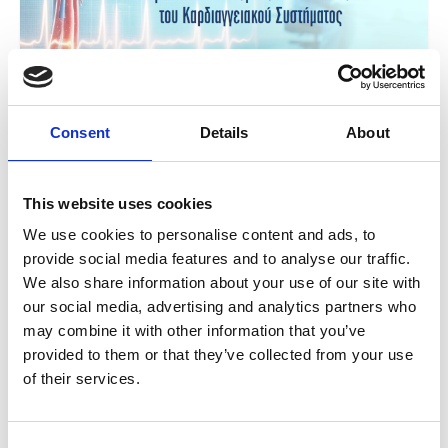
Consent
Details
About
This website uses cookies
We use cookies to personalise content and ads, to
provide social media features and to analyse our traffic.
We also share information about your use of our site with
our social media, advertising and analytics partners who
Share
may combine it with other information that you’ve
provided to them or that they’ve collected from your use
of their services.
Home
Event
CardioVasc MEDay’s
CardioVasc MEDay’s
Category: ΣΥΝΕΔΡΙΑ
Consent