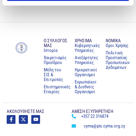
28o ΠΑΓΚΥΠΡΙΟ ΠΑΙΔΙΑΤΡΙΚΟ ΣΥΝΕΔΡΙΟ
ΘΕΣΜΟΘΕΤΩΝΤΑΣ ΤΗ ΔΙΑΣΦΑΛΙΣΗ ΤΗΣ ΠΟΙΟΤΗΤΑΣ ΣΤΗΝ ΥΓΕΙΑ ΣΤΗΝ ΚΥΠΡΟ
Ο ΣΥΛΛΟΓΟΣ
ΧΡΗΣΙΜΑ
NOMIKA
ΜΑΣ
Κυβερνητικές
Oροι Χρήσης
Ιστορία
Υπηρεσίες
Πολιτική
Χαιρετισμός
Ανεξάρτητες
Προστασίας
Προέδρου
Υπηρεσίες
Προσωπικών
Δεδομένων
Μέλη του
Ημικρατικοί
ΣΙΣ &
Οργανισμοί
Επιτροπές
Ευρωπαϊκοί
Επιστημονικές
& Διεθνείς
Εταιρίες
Οργανισμοί
ΑΚΟΛΟΥΘΗΣΤΕ ΜΑΣ
ΑΜΕΣΗ ΕΞΥΠΗΡΕΤΗΣΗ
+357 22 316874
cyma@pis.cyma.org.cy