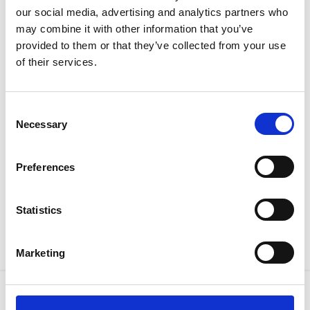
our social media, advertising and analytics partners who
may combine it with other information that you’ve
Start:
12/11/2016
10:00
End:
13/11/2016
16:00
provided to them or that they’ve collected from your use
of their services.
Location:
ΞΕΝΟΔΟΧΕΙΟ ΧΙΛΤΟΝ, ΛΕΥΚΩΣΙΑ
Consent
1η ΑΝΑΚΟΙΝΩΣΗ
Necessary
Selection
Preferences
Statistics
Previous
Next
14ο Διεθνές Συνέδριο Νευρολογίας Νευρολογικής Εταιρείας Κύπρου
3o ΚΥΠΡΟΕΛΛΑ∆ΙΚΟ ΣΥΝΕ∆ΡΙΟ ΥΠΕΡΤΑΣΗΣ
Marketing