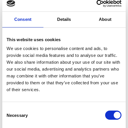
Consent
Details
About
Share
This website uses cookies
We use cookies to personalise content and ads, to
provide social media features and to analyse our traffic.
Home
Event
We also share information about your use of our site with
ΔΙΕΠΙΣΤΗΜΟΝΙΚΗ ΠΡΟΣΕΓΓΙΣΗ ΤΟΥ ΟΞΕΟΣ ΚΑΙ ΧΡΟΝΙΟΥ ΠΟΝΟΥ
ΔΙΕΠΙΣΤΗΜΟΝΙΚΗ ΠΡΟΣΕΓΓΙΣΗ ΤΟΥ ΟΞΕΟΣ ΚΑΙ
our social media, advertising and analytics partners who
ΧΡΟΝΙΟΥ ΠΟΝΟΥ
may combine it with other information that you’ve
Category: ΗΜΕΡΙΔΑ
provided to them or that they’ve collected from your use
4
of their services.
Σ.Ι.Ε
Consent
Start:
05/03/2026
08:00
End:
Necessary
05/03/2026
14:00
Selection