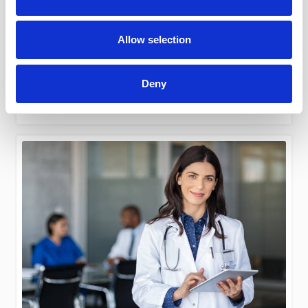
Allow selection
Ανακοινώσεις
9 Μαρτίου, 2023
Deny
Συνάντηση Εκτελεστικής Επιτροπής του Π.Ι.Σ. με τη
νέα Υπουργό Υγείας