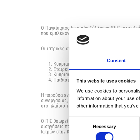
Ο Παγκύπριος Ιατρικός Σύλλογος (ΠΙΣ), στο πλ
που εμπλέκονται σε ζητήματα Πρωτοβάθμιας Φρον
Οι ιατρικές επιστημονικές εταιρείες που εκπρ
Consent
Κυπριακή Εταιρεία Προσωπικών Ιατρών
Εταιρεία Γενικής και Οικογενειακής Ιατρ
Κυπριακή Εταιρεία Παθολογίας
Παιδιατρική Εταιρεία Κύπρου
This website uses cookies
We use cookies to personalis
Η παρούσα ενημέρωση αποσκοπεί στη διασφάλισ
information about your use of
συνεργασίας, ανταλλαγής απόψεων, συμμετοχής
στο πλαίσιο του ΓεΣΥ.
other information that you’ve
Consent
Ο ΠΙΣ θεωρεί ιδιαίτερα σημαντικό όπως, σε κάθ
εισηγήσεις που κατατίθενται να αποτυπώνουν κ
Necessary
Selection
Ιατρών στην Κύπρο.