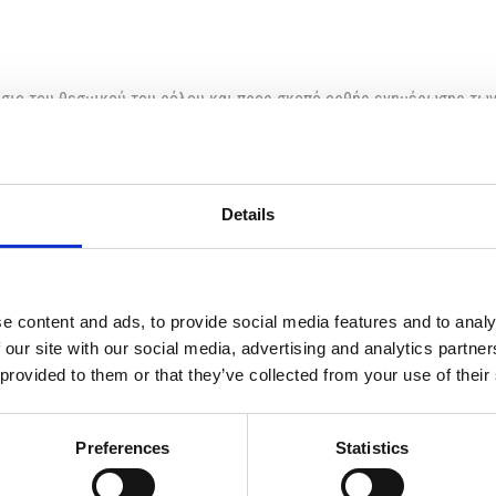
αίσιο του θεσμικού του ρόλου και προς σκοπό ορθής ενημέρωσης τ
τίδας Υγείας στο πλαίσιο του Γενικού Σχεδίου Υγείας (ΓεΣΥ), επιθ
οσωπούν τους Προσωπικούς Ιατρούς στο πλαίσιο του Γενικού Συστήμ
Details
ικής Κύπρου
e content and ads, to provide social media features and to analy
η της ορθής και πλήρους θεσμικής εκπροσώπησης των Προσωπικών 
 our site with our social media, advertising and analytics partn
 σε επιτροπές, ομάδες εργασίας ή άλλες θεσμικές πρωτοβουλίες π
 provided to them or that they’ve collected from your use of their
ε σχετική διαδικασία, λαμβάνεται υπόψη το σύνολο των πιο πάνω επ
ατά το δυνατόν πληρέστερα την επιστημονική, επαγγελματική και 
Preferences
Statistics