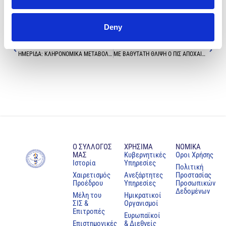
Deny
Previous
Next
ΗΜΕΡΙΔΑ: ΚΛΗΡΟΝΟΜΙΚΑ ΜΕΤΑΒΟΛΙΚΑ ΝΟΣΗΜΑΤΑ – ΧΤΙΖΟΝΤΑΣ ΓΕΦΥΡΕΣ ΓΙΑ ΕΝΑ ΚΑΛΥΤΕΡΟ ΑΥΡΙΟ
ΜΕ ΒΑΘΥΤΑΤΗ ΘΛΙΨΗ Ο ΠΙΣ ΑΠΟΧΑΙΡΕΤΑ ΤON ΕΚΛΕΚΤO ΣΥΝΑΔΕΛΦΟ ΨΥΧΙΑΤΡΟ ΔΗΜΗΤΡΗ ΘΕΟΚΛΗΤΟΥ
Ο ΣΥΛΛΟΓΟΣ
ΧΡΗΣΙΜΑ
NOMIKA
ΜΑΣ
Κυβερνητικές
Oροι Χρήσης
Ιστορία
Υπηρεσίες
Πολιτική
Χαιρετισμός
Ανεξάρτητες
Προστασίας
Προέδρου
Υπηρεσίες
Προσωπικών
Δεδομένων
Μέλη του
Ημικρατικοί
ΣΙΣ &
Οργανισμοί
Επιτροπές
Ευρωπαϊκοί
Επιστημονικές
& Διεθνείς