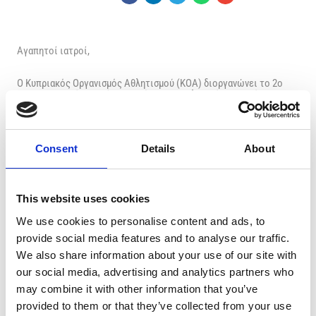
Αγαπητοί ιατροί,
Ο Κυπριακός Οργανισμός Αθλητισμού (ΚΟΑ) διοργανώνει το 2ο
Επιμορφωτικό Σεμινάριο με θέμα «Προαθλητικός Ιατρικός &
Καρδιολογικός Έλεγχος και Συμπλήρωση Αίτησης Δελτίου Υγείας
ΚΟΑ» το
Σάββατο 9 Νοεμβρίου 2024 στις 09:00- 13:30 στο
Αμφιθέατρο Β του Ευρωπαϊκού Πανεπιστημίου Κύπρου
.
Consent
Details
About
Υπενθυμίζεται ότι από την 1η Ιανουαρίου 2026 και εντεύθεν,
Δελτία Υγείας ΚΟΑ για αθλητές/τριες θα γίνονται αποδεκτά και θα
παραλαμβάνονται μόνο από τους Ιατρικούς Λ/γους, οι οποίοι
έχουν παρακολουθήσει και είναι κάτοχοι σχετικού
This website uses cookies
πιστοποιητικού των σεμιναρίων που διοργανώνονται από τον
ΚΟΑ/ΑΣΥΑ και τα οποία έχει υιοθετήσει η Επιστημονική Επιτροπή
We use cookies to personalise content and ads, to
του Παγκύπριου Ιατρικού Συλλόγου (ΠΙΣ).
provide social media features and to analyse our traffic.
We also share information about your use of our site with
Όσοι ενδιαφέρονται για την παρακολούθηση του σεμιναρίου
our social media, advertising and analytics partners who
παρακαλούμε όπως αποστείλουν συμπληρωμένη την
επισυναπτόμενη «ΔΗΛΩΣΗ ΣΥΜΜΕΤΟΧΗΣ» στην ηλεκτρονική
may combine it with other information that you’ve
διεύθυνση:
evri.proto@sportskoa.org.cy
provided to them or that they’ve collected from your use