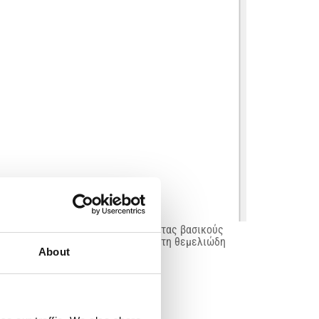
της παρεγκεφαλίδας, συγκεντρώνοντας βασικούς
υνας στον τομέα των αταξιών— από τη θεμελιώδη
About