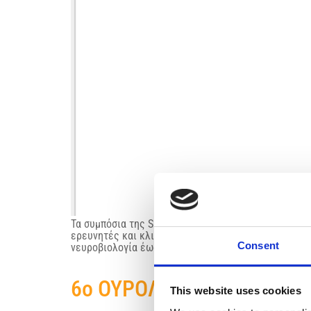
Τα συμπόσια της SRCA έχουν καθιερωθεί ως κορυφα
ερευνητές και κλινικούς ιατρούς από όλο τον κόσμ
Consent
νευροβιολογία έως τις σύγχρονες κλινικές μελέτες.
6ο ΟΥΡΟΛΟΓΙΚΟ ΣΥΜΠΟΣΙ
This website uses cookies