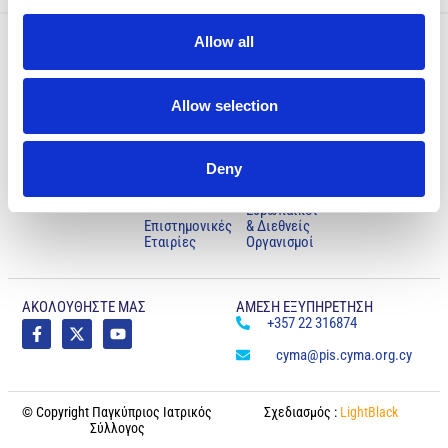
Allow all
Ο ΣΥΛΛΟΓΟΣ
ΧΡΗΣΙΜΑ
NOMIKA
ΜΑΣ
Κυβερνητικές
Oροι Χρήσης
Allow selection
Ιστορία
Υπηρεσίες
Πολιτική
Χαιρετισμός
Ανεξάρτητες
Προστασίας
Προέδρου
Υπηρεσίες
Προσωπικών
Δεδομένων
Deny
Μέλη του
Ημικρατικοί
ΣΙΣ &
Οργανισμοί
Επιτροπές
Ευρωπαϊκοί
Επιστημονικές
& Διεθνείς
Εταιρίες
Οργανισμοί
ΑΚΟΛΟΥΘΗΣΤΕ ΜΑΣ
ΑΜΕΣΗ ΕΞΥΠΗΡΕΤΗΣΗ
+357 22 316874
cyma@pis.cyma.org.cy
© Copyright Παγκύπριος Ιατρικός
Σχεδιασμός :
LightBlack
Σύλλογος