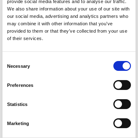
provide social media features and to analyse our traffic.
We also share information about your use of our site with
our social media, advertising and analytics partners who
may combine it with other information that you’ve
provided to them or that they’ve collected from your use
of their services.
Consent
Necessary
Selection
Preferences
ΨΥΧΙΑΤΡΙΚΗ ΕΤΑΙΡΕΙΑ ΚΥΠΡΟΥ ΠΡΟΣΚΛΗΣΗ Η Ψυχιατρική Εταιρεία
Statistics
Κύπρου, σας προσκαλεί στην επιστημονική διάλεξη με θέμα «Η
φαρμακογενετική ως εργαλείο εξατομίκευσης της φαρμακοθεραπείας
στην ψυχιατρική κλινική πράξη: μελλοντική προοπτική ή σημερινή
πραγματικότητα», με λέκτορα το Καθηγητή Φαρμακολογίας – Δρ.
Marketing
Βαγγέλη Μανωλόπουλο, στις 16 Μάρτιου 2017, Πέμπτη, από τις 18:00
έως τις 21:00,στο ξενοδοχείο Hilton, Λευκωσία. Θα […]