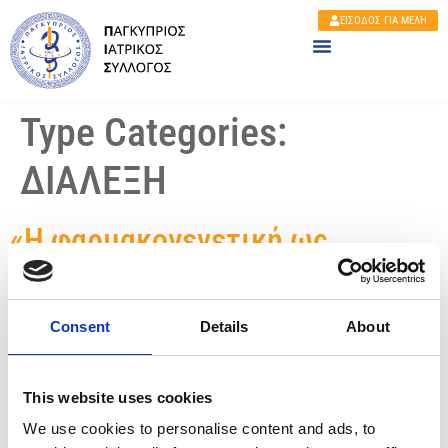
ΕΙΣΟΔΟΣ ΓΙΑ ΜΕΛΗ
Type Categories:
ΔΙΑΛΕΞΗ
«Η φαρμακογενετική ως
εργαλείο εξατομίκευσης της
φαρμακοθεραπείας στην
Consent
Details
About
ψυχιατρική κλινική πράξη:
μελλοντική προοπτική ή
This website uses cookies
σημερινή πραγματικότητα»
We use cookies to personalise content and ads, to