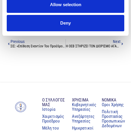
Τέτοιες συμπεριφορές όχι μόνο δεν εξυπηρετούν την εύρυθμη
Allow selection
λειτουργία του ΓεΣΥ που ο ΠΙΣ προσπαθεί να διασφαλίσει, αλλά την
υποσκάπτουν.
Deny
Previous
Next
ΣΙΣ: «Επίθεση Εναντίον Του Προέδρου Του ΠΙΣ, Είναι Επίθεση Εναντίον Της Ιατρικής Κοινότητας»
Η ΟΕΒ ΣΤΗΡΙΖΕΙ ΤΟΝ ΔΙΟΡΙΣΜΟ ΑΓΑΘΑΓΓΕΛΟΥ ΣΤΟ ΔΣ ΤΟΥ ΟΑΥ
Ο ΣΥΛΛΟΓΟΣ
ΧΡΗΣΙΜΑ
NOMIKA
ΜΑΣ
Κυβερνητικές
Oροι Χρήσης
Ιστορία
Υπηρεσίες
Πολιτική
Χαιρετισμός
Ανεξάρτητες
Προστασίας
Προέδρου
Υπηρεσίες
Προσωπικών
Δεδομένων
Μέλη του
Ημικρατικοί