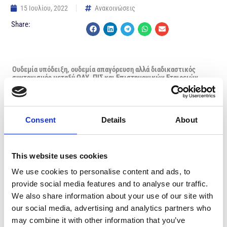
15 Ιουλίου, 2022
Ανακοινώσεις
Share:
Ουδεμία υπόδειξη, ουδεμία απαγόρευση αλλά διαδικαστικός
συντονισμός μεταξύ ΟΑΥ, ΠΙΣ και Επιστημονικών Εταιρειών
με σκοπό την πλήρη διαφάνεια και την εύρυθμη λειτουργία του
ΓεΣΥ.
Consent
Details
About
Είναι με έκπληξη που ο Παγκύπριος Ιατρικός Σύλλογος έχει
διαπιστώσει ανακριβείς αναφορές εκ μέρους του Προέδρου της
ΟΣΑΚ, στη διάρκεια της διάσκεψης τύπου που παραχώρησε σήμερα
This website uses cookies
20 Ιουλίου 2022, η Κοινωνική Συμμαχία για το ΓεΣΥ.
We use cookies to personalise content and ads, to
Η ερμηνεία που έδωσε ο Πρόεδρος της ΟΣΑΚ επικαλούμενος την
provide social media features and to analyse our traffic.
επιστολή ημερομηνίας 12 Ιουλίου 2022 προς τις Επιστημονικές
Εταιρείες, συνιστά μια ωμή προσπάθεια παραπλάνησης τόσο των
We also share information about your use of our site with
συνδέσμων ασθενών όσο και ευρύτερα της κοινής γνώμης.
our social media, advertising and analytics partners who
may combine it with other information that you’ve