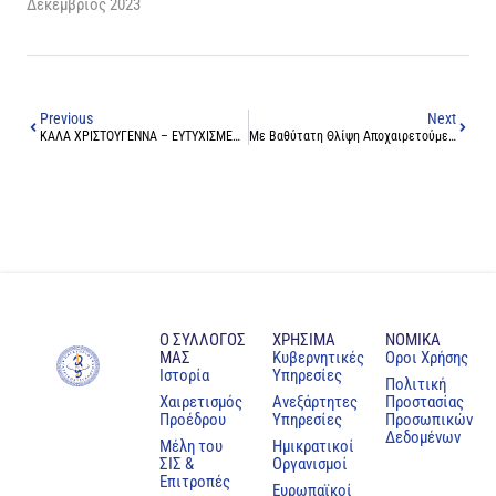
Δεκέμβριος 2023
Previous
Next
ΚΑΛΑ ΧΡΙΣΤΟΥΓΕΝΝΑ – ΕΥΤΥΧΙΣΜΕΝΟ ΝΕΟ ΕΤΟΣ ΑΠΟ ΤΟΝ ΠΑΓΚΥΠΡΙΟ ΙΑΤΡΙΚΟ ΣΥΛΛΟΓΟ
Με Βαθύτατη Θλίψη Αποχαιρετούμε Τον Εκλεκτό Συνάδελφο Ιωάννη Αθανασίου
Ο ΣΥΛΛΟΓΟΣ
ΧΡΗΣΙΜΑ
NOMIKA
ΜΑΣ
Κυβερνητικές
Oροι Χρήσης
Ιστορία
Υπηρεσίες
Πολιτική
Χαιρετισμός
Ανεξάρτητες
Προστασίας
Προέδρου
Υπηρεσίες
Προσωπικών
Δεδομένων
Μέλη του
Ημικρατικοί
ΣΙΣ &
Οργανισμοί
Επιτροπές
Ευρωπαϊκοί