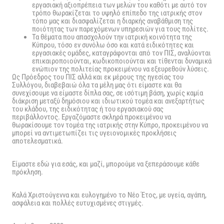
εργασιακή αξιοπρέπεια των μελών του καθότι με αυτό τον
τρόπο θωρακίζεται το υψηλό επίπεδο της ιατρικής στον
τόπο μας και διασφαλίζεται η διαρκής αναβάθμιση της
ποιότητας των παρεχόμενων υπηρεσιών για τους πολίτες.
Τα θέματα που απασχολούν την ιατρική κοινότητα της
Κύπρου, τόσο εν συνόλω όσο και κατά ειδικότητες και
εργασιακές ομάδες, καταγράφονται από τον ΠΙΣ, αναλύονται
επικαιροποιούνται, κωδικοποιούνται και τίθενται δυναμικά
ενώπιον της πολιτείας προκειμένου να εξευρεθούν λύσεις.
Ως Πρόεδρος του ΠΙΣ αλλά και εκ μέρους της ηγεσίας του
Συλλόγου, διαβεβαιώ όλα τα μέλη μας ότι είμαστε και θα
συνεχίσουμε να είμαστε δίπλα σας, σε ισότιμη βάση, χωρίς καμία
διάκριση μεταξύ δημόσιου και ιδιωτικού τομέα και ανεξαρτήτως
του κλάδου, της ειδικότητας ή του εργασιακού σας
περιβάλλοντος. Εργαζόμαστε σκληρά προκειμένου να
θωρακίσουμε τον τομέα της ιατρικής στην Κύπρο, προκειμένου να
μπορεί να αντιμετωπίζει τις υγειονομικές προκλήσεις
αποτελεσματικά.
Είμαστε εδώ για εσάς, και μαζί, μπορούμε να ξεπεράσουμε κάθε
πρόκληση.
Καλά Χριστούγεννα και ευλογημένο το Νέο Έτος, με υγεία, αγάπη,
ασφάλεια και πολλές ευτυχισμένες στιγμές.