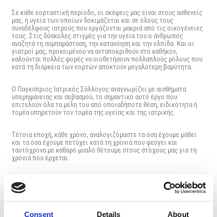
Σε κάθε εορταστική περίοδο, οι σκέψεις μας είναι στους ασθενείς
μας, η υγεία των οποίων δοκιμάζεται και σε όλους τους
συναδέλφους ιατρούς που εργάζονται μακριά από τις οικογένειες
τους. Στις δύσκολες στιγμές για την υγεία του ο άνθρωπος
αναζητά τη συμπαράσταση, την κατανόηση και την ελπίδα. Και οι
γιατροί μας, προκειμένου να ανταποκριθούν στο καθήκον,
καλούνται πολλές φορές να υιοθετήσουν πολλαπλούς ρόλους που
κατά τη διάρκεια των εορτών αποκτούν μεγαλύτερη βαρύτητα.
Ο Παγκύπριος Ιατρικός Σύλλογος αναγνωρίζει με αισθήματα
υπερηφάνειας και σεβασμού, το σημαντικό αυτό έργο που
επιτελούν όλα τα μέλη του από οποιαδήποτε θέση, ειδικότητα ή
τομέα υπηρετούν τον τομέα της υγείας και της ιατρικής.
Τέτοια εποχή, κάθε χρόνο, αναλογιζόμαστε τα όσα έχουμε μάθει
και τα όσα έχουμε πετύχει κατά τη χρονιά που φεύγει και
ταυτόχρονα με καθαρό μυαλό θέτουμε στους στόχους μας για τη
χρονιά που έρχεται.
Τη χρονιά που πέρασε έχουμε προωθήσει και ενισχύσει τις
ευκαιρίες για τη διαρκή εκπαίδευση των μελών μας, έχουμε
αναβαθμίσει περαιτέρω τον ρόλο του Παγκυπρίου Ιατρικού
Συλλόγου ως του αντιπροσωπευτικού θεσμού των Ιατρών της
Κύπρου, έχουμε συνεργαστεί με τους αρμόδιους φορείς εκεί και
Consent
Details
About