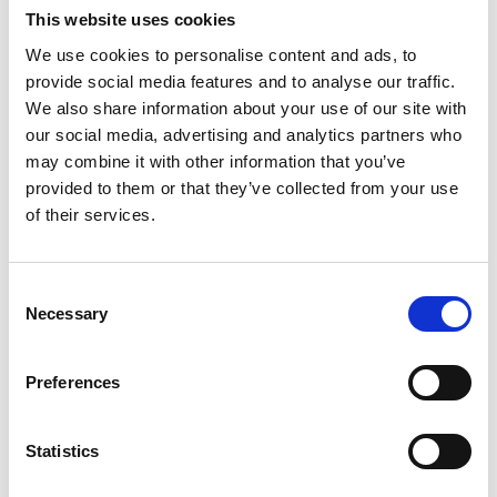
Home
Ανακοινώσεις
This website uses cookies
ΠΡΟΣΚΛΗΣΗ ΣΕ ΔΙΑΔΙΚΤΥΑΚΗ ΔΙΑΛΕΞΗ: ΕΞΕΛΙΚΤΙΚΟΣ ΚΑΙ ΕΠΙΜΟΝΟΣ ΤΡΑΥΛΙΣΜΟΣ;
TΙ ΠΡΕΠΕΙ ΝΑ ΓΝΩΡΙΖΩ;
ΠΡΟΣΚΛΗΣΗ ΣΕ ΔΙΑΔΙΚΤΥΑΚΗ ΔΙΑΛΕΞΗ: ΕΞΕΛΙΚΤΙΚΟΣ
We use cookies to personalise content and ads, to
ΚΑΙ ΕΠΙΜΟΝΟΣ ΤΡΑΥΛΙΣΜΟΣ; TΙ ΠΡΕΠΕΙ ΝΑ ΓΝΩΡΙΖΩ;
provide social media features and to analyse our traffic.
We also share information about your use of our site with
our social media, advertising and analytics partners who
16 Νοεμβρίου, 2021
Ανακοινώσεις
may combine it with other information that you’ve
Share:
provided to them or that they’ve collected from your use
of their services.
Σας επισυνάπτουμε προσκληση για διαδικτυακή διαλεξη σχετικά με
το πιο πάνω θέμα, που πραγματοποιείται στο πλαίσιο της
Consent
Διεθνούς Ημέρας Διαφώτισης για θέματα Ροής της Ομιλίας και
Necessary
Selection
απαυθύνεται σε γονείς, παιδιάτρους, άλλους επαγγελματίες
υγείας και εκαπιδευτικούς.
Preferences
ΠΡΟΣΚΛΗΣΗ_-_ΠΛΗΡΟΦΟΡΙΕΣ.pdf
Statistics