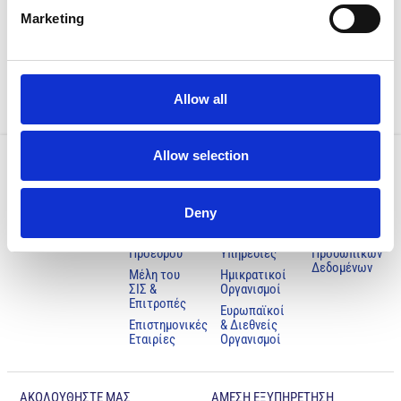
Previous
Next
Marketing
Ο ΠΙΣ Στηρίζει Το Δ/ντή Της Παιδιατρικής Κλινικής Του Μακάρειου Και Αφήνει Τον Κ. Μάριο Κουλούμα Στην Κρίση Των Συνδέσμων Που Επικαλείται Ότι Εκπροσωπεί
24 ΠΑΓΚΥΠΡΙΟ ΠΑΙΔΙΑΤΡΙΚΟ ΔΙΑΔΙΚΤΥΑΚΟ ΣΥΝΕΔΡΙΟ
Allow all
Allow selection
Ο ΣΥΛΛΟΓΟΣ
ΧΡΗΣΙΜΑ
NOMIKA
ΜΑΣ
Κυβερνητικές
Oροι Χρήσης
Deny
Ιστορία
Υπηρεσίες
Πολιτική
Χαιρετισμός
Ανεξάρτητες
Προστασίας
Προέδρου
Υπηρεσίες
Προσωπικών
Δεδομένων
Μέλη του
Ημικρατικοί
ΣΙΣ &
Οργανισμοί
Επιτροπές
Ευρωπαϊκοί
Επιστημονικές
& Διεθνείς
Εταιρίες
Οργανισμοί
ΑΚΟΛΟΥΘΗΣΤΕ ΜΑΣ
ΑΜΕΣΗ ΕΞΥΠΗΡΕΤΗΣΗ