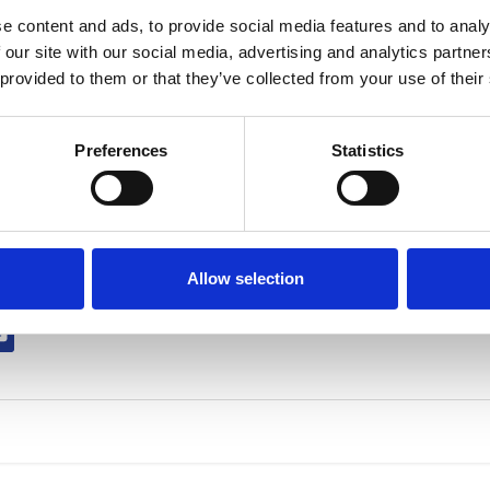
e content and ads, to provide social media features and to analy
 our site with our social media, advertising and analytics partn
 ΜΑΣ
ΧΡΗΣΙΜΑ
 provided to them or that they’ve collected from your use of their
Κυβερνητικές Υπηρεσίες
οέδρου
Ανεξάρτητες Υπηρεσίες
Επιτροπές
Ημικρατικοί Οργανισμοί
Preferences
Statistics
ταιρίες
Ευρωπαϊκοί & Διεθνείς Οργανισμοί
Allow selection
Ε ΜΑΣ