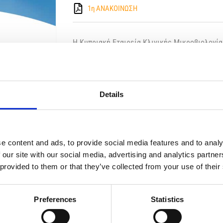
1η ΑΝΑΚΟΙΝΩΣΗ
H Κυπριακή Εταιρεία Κλινικής Μικροβιολογία
την Ελληνική Εταιρεία Λοιμώξεων, την Ελληνι
Μεσογειακό Ινστιτούτο Μελέτης και Εκπαίδε
Λοιμώξεων συνδιοργανώνουν το 2ο Ελλαδο-Κ
Μικροβιολογίας στις 25 – 27 Απριλίου 2025 
Υγείας της Κύπρου και του Παγκυπρίου Ιατρικ
Κυπριακής Εταιρείας Παθολογίας, της Κυπρια
Details
Βιοπαθολόγων – Μικροβιολόγων Κύπρου.
η
Στην 1
Ανακοίνωσή του συνεδρίου που επισυν
υποβολή εργασιών, καθώς και το link για την
e content and ads, to provide social media features and to analy
 our site with our social media, advertising and analytics partn
 provided to them or that they’ve collected from your use of their
Preferences
Statistics