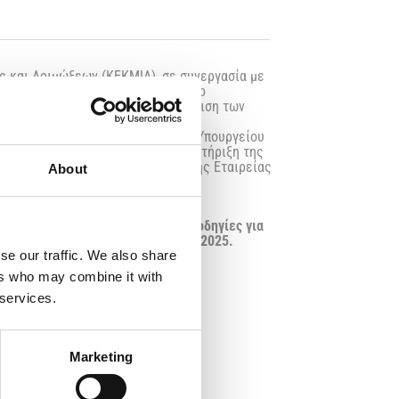
ς και Λοιμώξεων (ΚΕΚΜΙΛ), σε συνεργασία με
κή Μικροβιολογική Εταιρεία και το
υσης στην Πρόληψη και Αντιμετώπιση των
υπριακό Συνέδριο Λοιμώξεων και
στην Λευκωσία υπό την αιγίδα του Υπουργείου
ού Συλλόγου (ΠΙΣ) και με την υποστήριξη της
κής Παιδιατρικής Εταιρείας και της Εταιρείας
About
άπτεται μπορείτε να βρείτε και οδηγίες για
 υποβολή τους έως τις 24 Μαρτίου 2025.
se our traffic. We also share
ers who may combine it with
 services.
Marketing