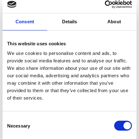
Share
Consent
Details
About
Home
Event
«ΤΟ ΠΡΟΣΩΠΟ ΤΗΣ ΧΕΙΡΟΥΡΓΙΚΗΣ – ΕΛΕΤΕ ΝΑ ΓΝΩΡΙΣΤΟΥΜΕ»
«ΤΟ ΠΡΟΣΩΠΟ ΤΗΣ ΧΕΙΡΟΥΡΓΙΚΗΣ – ΕΛΕΤΕ ΝΑ
ΓΝΩΡΙΣΤΟΥΜΕ»
This website uses cookies
Category: ΗΜΕΡΙΔΑ
We use cookies to personalise content and ads, to
provide social media features and to analyse our traffic.
Start:
15/02/2025
09:00
End:
15/02/2025
13:00
We also share information about your use of our site with
our social media, advertising and analytics partners who
may combine it with other information that you’ve
Location:
Αμφιθέατρο Ευρωπαϊκού Πανεπιστημίου Κύπρου, Λευκωσία
provided to them or that they’ve collected from your use
of their services.
Η επιστημονική εταιρεία Στοματικής & Γναθοπροσωπικής
Consent
Χειρουργικής σας προσκαλεί όλους στην επιστημονική ημερίδα με
τίτλο: «Το πρόσωπο της χειρουργικής – ελάτε να γνωριστούμε».
Necessary
Selection