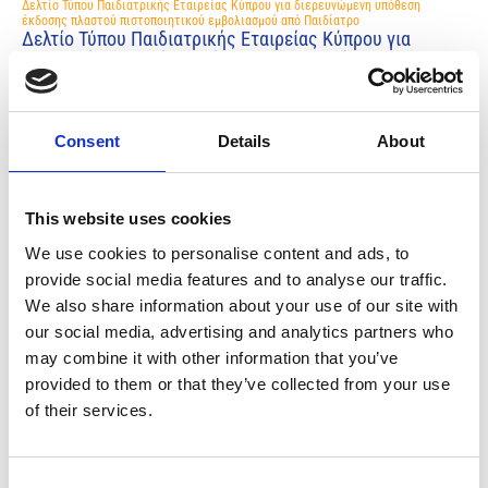
Δελτίο Τύπου Παιδιατρικής Εταιρείας Κύπρου για διερευνώμενη υπόθεση
έκδοσης πλαστού πιστοποιητικού εμβολιασμού από Παιδίατρο
Δελτίο Τύπου Παιδιατρικής Εταιρείας Κύπρου για
διερευνώμενη υπόθεση έκδοσης πλαστού
πιστοποιητικού εμβολιασμού από Παιδίατρο
7 Αυγούστου, 2021
Ανακοινώσεις
Consent
Details
About
Share:
This website uses cookies
We use cookies to personalise content and ads, to
Η Παιδιατρική Εταιρεία Κύπρου, σε σχέση με πληροφορίες για
provide social media features and to analyse our traffic.
διερευνώμενη υπόθεση έκδοσης πλαστού πιστοποιητικού
We also share information about your use of our site with
εμβολιασμού από Παιδίατρο στην Πάφο, δηλώνει κατηγορηματικά
τα εξής:
our social media, advertising and analytics partners who
may combine it with other information that you’ve
Η Παιδιατρική Εταιρεία Κύπρου, σε σχέση με πληροφορίες για
provided to them or that they’ve collected from your use
διερευνώμενη υπόθεση έκδοσης πλαστού πιστοποιητικού
εμβολιασμού από Παιδίατρο στην Πάφο, δηλώνει κατηγορηματικά
of their services.
τα εξής:Αυτονόητα, καταδικάζουμε οποιεσδήποτε πράξεις ή
πρακτικές μελών μας ή άλλων συναδέλφων δυνατόν να θέσουν σε
κίνδυνο την υγεία πολιτών και που πέραν της αντιεπιστημονικής
υφής τους ενέχουν και το στοιχείο της διάπραξης ποινικών
Consent