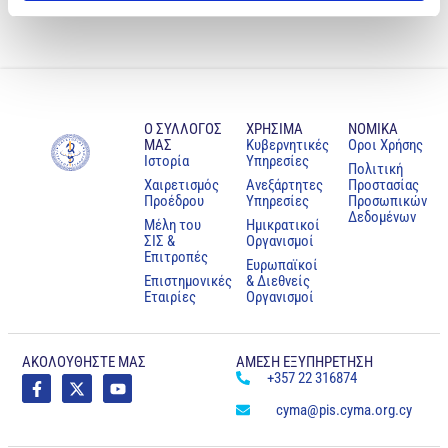
Ο ΣΥΛΛΟΓΟΣ
ΧΡΗΣΙΜΑ
NOMIKA
ΜΑΣ
Κυβερνητικές
Oροι Χρήσης
Ιστορία
Υπηρεσίες
Πολιτική
Χαιρετισμός
Ανεξάρτητες
Προστασίας
Προέδρου
Υπηρεσίες
Προσωπικών
Δεδομένων
Μέλη του
Ημικρατικοί
ΣΙΣ &
Οργανισμοί
Επιτροπές
Ευρωπαϊκοί
Επιστημονικές
& Διεθνείς
Εταιρίες
Οργανισμοί
ΑΚΟΛΟΥΘΗΣΤΕ ΜΑΣ
ΑΜΕΣΗ ΕΞΥΠΗΡΕΤΗΣΗ
+357 22 316874
cyma@pis.cyma.org.cy