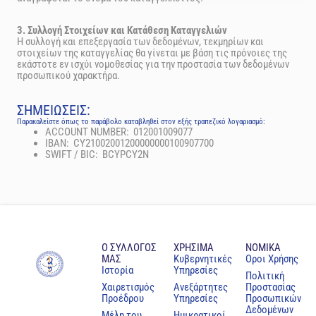
3. Συλλογή Στοιχείων και Κατάθεση Καταγγελιών
Η συλλογή και επεξεργασία των δεδομένων, τεκμηρίων και
στοιχείων της καταγγελίας θα γίνεται με βάση τις πρόνοιες της
εκάστοτε εν ισχύι νομοθεσίας για την προστασία των δεδομένων
προσωπικού χαρακτήρα.
ΣΗΜΕΙΩΣΕΙΣ:
Παρακαλείστε όπως το παράβολο καταβληθεί στον εξής τραπεζικό λογαριασμό:
ACCOUNT NUMBER: 012001009077
IBAN: CY21002001200000000100907700
SWIFT / BIC: BCYPCY2N
Ο ΣΥΛΛΟΓΟΣ
ΧΡΗΣΙΜΑ
NOMIKA
ΜΑΣ
Κυβερνητικές
Oροι Χρήσης
Ιστορία
Υπηρεσίες
Πολιτική
Χαιρετισμός
Ανεξάρτητες
Προστασίας
Προέδρου
Υπηρεσίες
Προσωπικών
Δεδομένων
Μέλη του
Ημικρατικοί