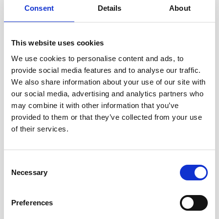
Email
Consent
Details
About
ΚΑΤΑΓΓΕΛΙΑ
This website uses cookies
We use cookies to personalise content and ads, to
provide social media features and to analyse our traffic.
We also share information about your use of our site with
our social media, advertising and analytics partners who
may combine it with other information that you’ve
Επισύναψη Εγγράφων
provided to them or that they’ve collected from your use
(μπορείτε να επιλέξετε μέχρι 3 έγγραφα, με μέγεθος μέχρι 1mb και
of their services.
σε μορφή PDF)
Consent
Necessary
Selection
Preferences