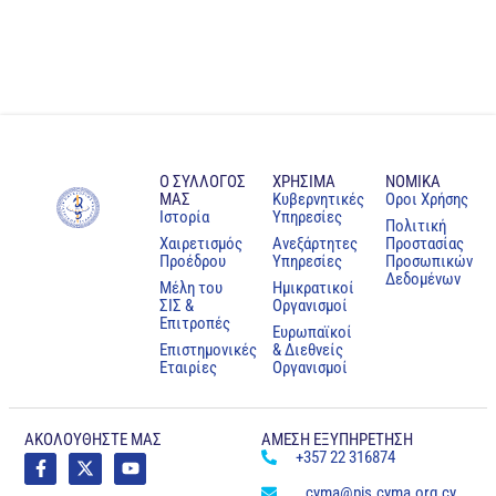
Ο ΣΥΛΛΟΓΟΣ
ΧΡΗΣΙΜΑ
NOMIKA
ΜΑΣ
Κυβερνητικές
Oροι Χρήσης
Ιστορία
Υπηρεσίες
Πολιτική
Χαιρετισμός
Ανεξάρτητες
Προστασίας
Προέδρου
Υπηρεσίες
Προσωπικών
Δεδομένων
Μέλη του
Ημικρατικοί
ΣΙΣ &
Οργανισμοί
Επιτροπές
Ευρωπαϊκοί
Επιστημονικές
& Διεθνείς
Εταιρίες
Οργανισμοί
ΑΚΟΛΟΥΘΗΣΤΕ ΜΑΣ
ΑΜΕΣΗ ΕΞΥΠΗΡΕΤΗΣΗ
+357 22 316874
cyma@pis.cyma.org.cy