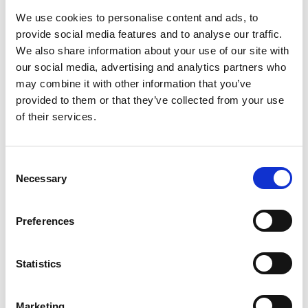
Σύμφωνα με το Άρθρο 7Ζ του νόμου, καθίσταται πλέον
υποχρεωτική η σύναψη ασφαλιστικής σύμβασης έναντι αστικής
We use cookies to personalise content and ads, to
ευθύνης για επαγγελματική αμέλεια για κάθε εγγεγραμμένο
ιατρό που ασκεί την ιατρική στη Δημοκρατία.
provide social media features and to analyse our traffic.
We also share information about your use of our site with
Σύμφωνα με το άρθρο 6 του τροποποιητικού νόμου, η
our social media, advertising and analytics partners who
υποχρέωση τίθεται σε ισχύ από τις 26 Ιανουαρίου 2025, δηλαδή
may combine it with other information that you’ve
έξι μήνες μετά τη δημοσίευση στην Επίσημη Εφημερίδα της
Δημοκρατίας.
provided to them or that they’ve collected from your use
of their services.
Από την ημερομηνία αυτή και εντεύθεν, για την έκδοση ή την
ανανέωση της άδειας ασκήσεως επαγγέλματος, θα απαιτείται η
προσκόμιση πιστού αντιγράφου ασφαλιστικής κάλυψης.
Consent
Necessary
Selection
Η ασφαλιστική σύμβαση πρέπει να περιλαμβάνει τουλάχιστον
τους ελάχιστους όρους και το ελάχιστο ύψος ασφαλιστικής
κάλυψης, όπως θα καθοριστούν από το Ιατρικό Συμβούλιο με
σχετικούς κανονισμούς για τους οποίους θα ενημερωθείτε
Preferences
εγκαίρως.
Για την πλήρη ενημέρωση σας, επισυνάπτουμε τη δημοσίευση
Statistics
της τροποποίησης του νόμου, όπως αυτή εμφανίζεται στην
Επίσημη Εφημερίδα της Κυπριακής Δημοκρατίας.
Marketing