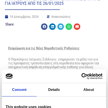
ΓΙΑ ΙΑΤΡΟΥΣ ΑΠΟ ΤΙΣ 26/01/2025
19 Δεκεμβρίου, 2024
Ανακοινώσεις
Share:
Ενημέρωση για τις Νέες Νομοθετικές Ρυθμίσεις
Ο Παγκύπριος Ιατρικός Σύλλογος ενημερώνει τα μέλη του για
τις πρόσφατες τροποποιήσεις στη νομοθεσία που αφορούν την
υποχρεωτική ασφάλιση επαγγελματικής ευθύνης για όλους
τους ιατρούς που ασκούν το επάγγελμα στην Κυπριακή
Δημοκρατία.
Η Βουλή των Αντιπροσώπων ενέκρινε το καλοκαίρι την
Consent
Details
About
τροποποίηση του περί Εγγραφής Ιατρών Νόμου, η οποία
δημοσιεύθηκε στην Επίσημη Εφημερίδα της Δημοκρατίας στις
26 Ιουλίου 2024 (Ν. 15(Ι)/2024).
This website uses cookies