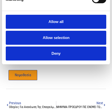
Είμαστε στη διάθεσή σας για οποιαδήποτε διευκρίνιση ή
πληροφορία σχετικά με την εφαρμογή των νέων διατάξεων.
Παρακαλούμε όπως μεριμνήσετε για την έγκαιρη συμμόρφωσή
σας με τις απαιτήσεις της νομοθεσίας, ώστε να αποφευχθούν
Allow all
τυχόν προβλήματα στη διαδικασία ανανέωσης ή έκδοσης της
άδειας ασκήσεως επαγγέλματος.
Allow selection
Επανατονίζεται, ότι η νομοθεσία και συνεπώς η υποχρέωση
σας, τίθεται σε ισχύ
όχι τώρα, αλλά από τις 26 Ιανουαρίου
2025
, συμπεριλαμβανομένης.
Deny
ΠΑΓΚΥΠΡΙΟΣ ΙΑΤΡΙΚΟΣ ΣΥΛΛΟΓΟΣ
Νομοθεσία
Previous
Next
Οδηγίες Για Ανανέωση Της Επαγγελματικής Άδειας 2025
ΜΗΝΥΜΑ ΠΡΟΕΔΡΟΥ ΠΙΣ ΕΝΟΨΕΙ ΤΩΝ ΕΟΡΤΩΝ ΤΩΝ ΧΡΙΣΤΟΥΓΕΝΝΩΝ ΚΑΙ ΤΗΣ ΠΡΩΤΟΧΡΟΝΙΑΣ