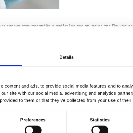
έχει ενεργά στην προσπάθεια ανάδειξης της σημασίας της Παγκόσμ
 άξονα κάθε ιατρικής πράξης και το θεμέλιο της εμπιστοσύνης προς
 είναι η υπέρτατη ευθύνη της ιατρικής κοινότητας και προϋποθέτει
Details
ριστη από τη συνεχιζόμενη ιατρική εκπαίδευση. Ο Παγκύπριος Ιατρι
ση της Συνεχιζόμενης Ιατρικής Εκπαίδευσης (ΣΙΕ) και τη διασύνδε
σφαλίζεται ότι κάθε γιατρός παραμένει διαρκώς ενήμερος και επισ
e content and ads, to provide social media features and to analy
 με το περιβάλλον στο οποίο ασκείται η ιατρική. Απαιτεί ασφαλεί
 our site with our social media, advertising and analytics partn
παγγελματίες υγείας.
Η μέριμνα για τους ασθενείς προϋποθέτει και 
ίζει ουσιαστικά τόσο τους πολίτες όσο και τους λειτουργούς του.
 provided to them or that they’ve collected from your use of their
νθυμίζει ότι η ιατρική επιστήμη έχει ως υπέρτατη αποστολή την π
ος σε αυτή την αποστολή, με όραμα έναν τομέα υγείας όπου η ασφά
Preferences
Statistics
νται.