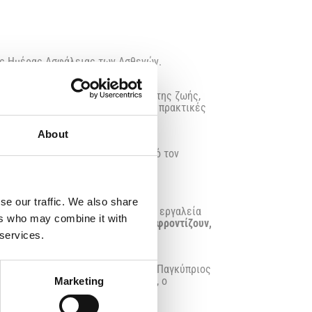
ιας Ημέρας Ασφάλειας των Ασθενών.
 το σύστημα υγείας. Η προστασία της ζωής,
 συνεχή εγρήγορση, τεκμηριωμένες πρακτικές
About
κός Σύλλογος, αναγνωρίζοντας αυτό τον
σή της με την ετήσια ανανέωση της
τημονικά καταρτισμένος.
se our traffic. We also share
ς και επαρκείς υποδομές, σύγχρονα εργαλεία
ers who may combine it with
τη μέριμνα για εκείνους που τους φροντίζουν,
 services.
ροστασία της ανθρώπινης ζωής. Ο Παγκύπριος
λεια, η ποιότητα, η επιστημοσύνη, ο
Marketing