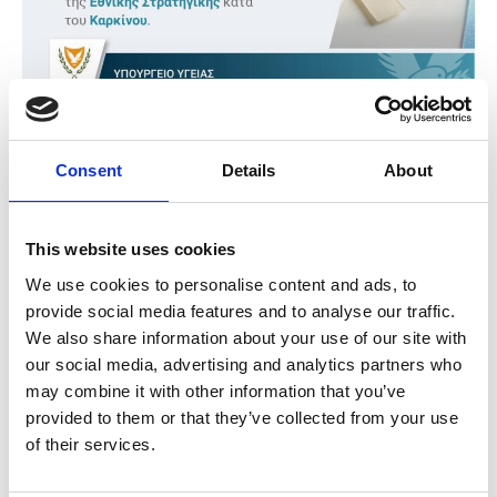
Home
Ανακοινώσεις
Ο ΠΙΣ ΧΑΙΡΕΤΙΖΕΙ ΤΗΝ ΛΕΙΤΟΥΡΓΙΑ ΕΘΝΙΚΟΥ ΙΝΣΤΙΤΟΥΤΟΥ ΚΑΡΚΙΝΟΥ (ΕΙΚ)
Consent
Details
About
Ο ΠΙΣ ΧΑΙΡΕΤΙΖΕΙ ΤΗΝ ΛΕΙΤΟΥΡΓΙΑ ΕΘΝΙΚΟΥ
ΙΝΣΤΙΤΟΥΤΟΥ ΚΑΡΚΙΝΟΥ (ΕΙΚ)
This website uses cookies
25 Απριλίου, 2025
Ανακοινώσεις
We use cookies to personalise content and ads, to
Share:
provide social media features and to analyse our traffic.
We also share information about your use of our site with
our social media, advertising and analytics partners who
may combine it with other information that you’ve
Ο Παγκύπριος Ιατρικός Σύλλογος (ΠΙΣ) χαιρετίζει με ικανοποίηση
την έγκριση του μοντέλου λειτουργίας του Εθνικού Ινστιτούτου
provided to them or that they’ve collected from your use
Καρκίνου (ΕΙΚ) από το Υπουργικό Συμβούλιο.
of their services.
Η σύσταση του ΕΙΚ αποτελεί μια ουσιαστική θεσμική τομή, η οποία
δύναται να αποτελέσει σημείο αναφοράς για την ολιστική