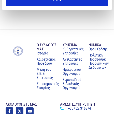
Ο ΣΥΛΛΟΓΟΣ
ΧΡΗΣΙΜΑ
NOMIKA
ΜΑΣ
Κυβερνητικές
Oροι Χρήσης
Ιστορία
Υπηρεσίες
Πολιτική
Χαιρετισμός
Ανεξάρτητες
Προστασίας
Προέδρου
Υπηρεσίες
Προσωπικών
Δεδομένων
Μέλη του
Ημικρατικοί
ΣΙΣ &
Οργανισμοί
Επιτροπές
Ευρωπαϊκοί
Επιστημονικές
& Διεθνείς
Εταιρίες
Οργανισμοί
ΑΚΟΛΟΥΘΗΣΤΕ ΜΑΣ
ΑΜΕΣΗ ΕΞΥΠΗΡΕΤΗΣΗ
+357 22 316874