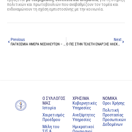
πολιτικών και πρωτοβουλιών που αναβαθμίζουν τον τομέα και
ενδυναμώνουν τη σχέση εμπιστοσύνης με την κοινωνία.
Previous
Next
ΠΑΓΚΟΣΜΙΑ ΗΜΕΡΑ ΝΟΣΗΛΕΥΤΩΝ – ΤΙΜΗ ΚΑΙ ΑΝΑΓΝΩΡΙΣΗ
O ΠΙΣ ΣΤΗΝ ΤΕΛΕΤΗ ΕΝΑΡΞΗΣ ΗΛΕΚΤΡΟΝΙΚΩΝ ΔΙΑΣΥΝΟΡΙΑΚΩΝ ΥΠΗΡΕΣΙΩΝ ΥΓΕΙΑΣ
Ο ΣΥΛΛΟΓΟΣ
ΧΡΗΣΙΜΑ
NOMIKA
ΜΑΣ
Κυβερνητικές
Oροι Χρήσης
Ιστορία
Υπηρεσίες
Πολιτική
Χαιρετισμός
Ανεξάρτητες
Προστασίας
Προέδρου
Υπηρεσίες
Προσωπικών
Δεδομένων
Μέλη του
Ημικρατικοί
ΣΙΣ &
Οργανισμοί