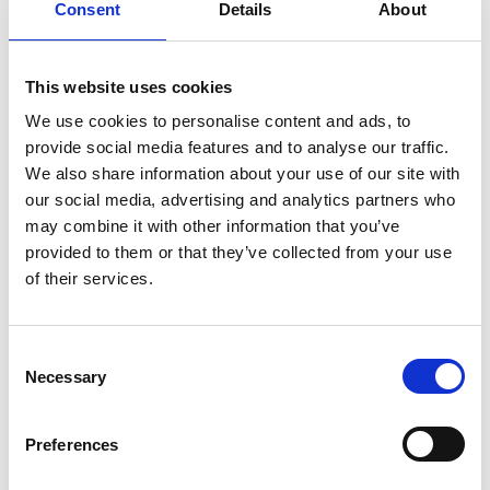
Consent
Details
About
Με επιτυχία πραγματοποιήθηκε την Πέμπτη, 15 Μαΐου 2025, η
Επιστημονική Συνάντηση του Συμβουλίου Μεταμοσχεύσεων
Κύπρου
, με θέμα
«Στρατηγικές και Καινοτομίες στη Δωρεά και
Μεταμόσχευση Οργάνων»
, η οποία συνδιοργανώθηκε από το
This website uses cookies
Συμβούλιο Μεταμοσχεύσεων Κύπρου
, τη
Νεφρολογική Εταιρεία
Κύπρου
και το
Κέντρο Ενημέρωσης και Ευαισθητοποίησης για τη
We use cookies to personalise content and ads, to
Δωρεά Οργάνων (ΚΕΕΦΟ)
.
provide social media features and to analyse our traffic.
We also share information about your use of our site with
Κατά τη διάρκεια της συνάντησης, ο
Πρόεδρος του Παγκύπριου
our social media, advertising and analytics partners who
Ιατρικού Συλλόγου και μέλος του Συμβουλίου Μεταμοσχεύσεων
Κύπρου
,
Δρ Πέτρος Αγαθαγγέλου
, απηύθυνε χαιρετισμό,
may combine it with other information that you’ve
αναδεικνύοντας τη σημασία της μεταμοσχευτικής ιατρικής ως
ένα
provided to them or that they’ve collected from your use
από τα πλέον απαιτητικά και ευγενή πεδία της σύγχρονης
ιατρικής επιστήμης
.
of their services.
«Σε κάθε μεταμόσχευση, η επιστημονική ακρίβεια συναντά την
ανθρώπινη ευαισθησία», ανέφερε χαρακτηριστικά,
Consent
υπογραμμίζοντας τη
σύνθετη φύση της διαδικασίας
, η οποία
Necessary
απαιτεί υψηλή εξειδίκευση, διεπιστημονική συνεργασία, αλλά και
Selection
λεπτούς χειρισμούς επικοινωνίας με οικογένειες σε κρίσιμες
στιγμές.
Preferences
Κατά την παρέμβασή του, ο Πρόεδρος του ΠΙΣ εστίασε: