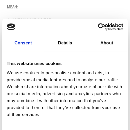
ΜΕΛΗ:
Δρ ΑΝΤΩΝΙΑΔΗΣ ΛΟΪΖΟΣ
Δρ ΓΕΩΡΓΙΑΔΗΣ ΧΡΙΣΤΑΚΗΣ
Consent
Details
About
Δρ ΓΕΩΡΓΙΟΥ ΣΠΥΡΟΣ
Δρ ΓΙΑΓΚΟΥ ΚΥΡΙΑΚΟΣ
This website uses cookies
We use cookies to personalise content and ads, to
Δρ ΓΙΩΡΓΟΣ ΒΟΡΚΑΣ
provide social media features and to analyse our traffic.
We also share information about your use of our site with
Δρ ΓΡΗΓΟΡΙΟΥ ΙΩΑΝΝΑ
our social media, advertising and analytics partners who
Δρ ΕΥΡΙΠΙΔΟΥ ΠΟΛΥΚΑΡΠΟΣ
may combine it with other information that you’ve
provided to them or that they’ve collected from your use
Δρ ΖΩΔΙΑΤΗΣ ΓΙΩΡΓΟΣ
of their services.
Δρ ΙΑΣΟΝΙΔΗΣ ΜΙΧΑΛΗΣ