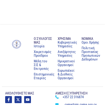
Ο ΣΥΛΛΟΓΟΣ
ΧΡΗΣΙΜΑ
NOMIKA
ΜΑΣ
Κυβερνητικές
Oροι Χρήσης
Ιστορία
Υπηρεσίες
Πολιτική
Χαιρετισμός
Ανεξάρτητες
Προστασίας
Προέδρου
Υπηρεσίες
Προσωπικών
Δεδομένων
Μέλη του
Ημικρατικοί
ΣΙΣ &
Οργανισμοί
Επιτροπές
Ευρωπαϊκοί
Επιστημονικές
& Διεθνείς
Εταιρίες
Οργανισμοί
ΑΚΟΛΟΥΘΗΣΤΕ ΜΑΣ
ΑΜΕΣΗ ΕΞΥΠΗΡΕΤΗΣΗ
+357 22 316874
cyma@pis.cyma.org.cy