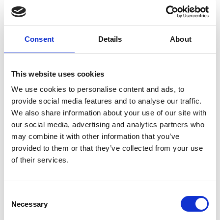
Consent
Details
About
Home
Uncategorized
ΜΕ ΒΑΘΥΤΑΤΗ ΘΛΙΨΗ Ο ΠΙΣ ΑΠΟΧΑΙΡΕΤΑ ΤΟΝ ΕΚΛΕΚΤΟ ΣΥΝΑΔΕΛΦΟ ΣΟΦΟΚΛΗ
ΛΟΪΖΙΔΗ
ΜΕ ΒΑΘΥΤΑΤΗ ΘΛΙΨΗ Ο ΠΙΣ ΑΠΟΧΑΙΡΕΤΑ ΤΟΝ ΕΚΛΕΚΤΟ
ΣΥΝΑΔΕΛΦΟ ΣΟΦΟΚΛΗ ΛΟΪΖΙΔΗ
This website uses cookies
We use cookies to personalise content and ads, to
28 Νοεμβρίου, 2025
Uncategorized
provide social media features and to analyse our traffic.
We also share information about your use of our site with
Share:
our social media, advertising and analytics partners who
may combine it with other information that you’ve
provided to them or that they’ve collected from your use
Ο Παγκύπριος Ιατρικός Σύλλογος (ΠΙΣ) αποχαιρετά με βαθύτατη
of their services.
θλίψη τον εκλεκτό συνάδελφο, Δρ. Σοφοκλή Λοϊζίδη, ο οποίος,
ακούραστος και συνεπής, αφιέρωσε τη ζωή του προσφέροντας
τόσο στην ιατρική επιστήμη όσο και στην κοινωνία γενικότερα.
Consent
Necessary
Ο Δρ. Λοϊζίδης υπήρξε πρωτοπόρος στην εφαρμογή των υπερήχων
Selection
ως διαγνωστικής μεθόδου και, κατά τη δεκαετία του 1980,