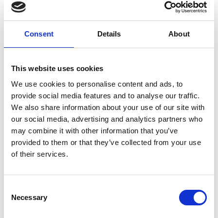
ΧΡΗΣΗ ΤΟΥ ΣΥΣΤΗΜΑΤΟΣ ΠΛΗΡΟΦΟΡΙΚΗΣ ΤΟΥ ΓεΣΥ
Consent
Details
About
30 Σεπτεμβρίου, 2025
Ανακοινώσεις
Share:
This website uses cookies
We use cookies to personalise content and ads, to
Ο Παγκύπριος Ιατρικός Σύλλογος (ΠΙΣ), στο πλαίσιο της θεσμικής
provide social media features and to analyse our traffic.
του αποστολής, διεξάγει ηλεκτρονική έρευνα με στόχο την
We also share information about your use of our site with
καταγραφή και τεκμηρίωση των εμπειριών και προβλημάτων που
αντιμετωπίζουν οι ιατροί-μέλη του κατά τη χρήση του Συστήματος
our social media, advertising and analytics partners who
Πληροφορικής του ΓεΣΥ.
may combine it with other information that you’ve
provided to them or that they’ve collected from your use
Τα ευρήματα θα αξιοποιηθούν για τη διαμόρφωση τεκμηριωμένων
of their services.
εισηγήσεων προς τις αρμόδιες αρχές, με στόχο τη βελτίωση της
λειτουργικότητας του Συστήματος. Η έρευνα ξεκίνησε
στις 30 Σεπτεμβρίου 2025, και θα παραμείνει ανοικτή για
συμμετοχή έως και τις 30 Νοεμβρίου 2025.
Consent
Necessary
Selection
Η έρευνα απευθύνεται
αποκλειστικά σε ιατρούς-μέλη του
ΠΙΣ
ανεξαρτήτως ειδικότητας ή καθεστώτος συνεργασίας με το
ΓεΣΥ.