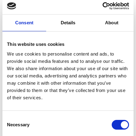
ΔΙΑΚΟΠΕΣ ΚΑΙ ΔΥΣΛΕΙΤΟΥΡΓΙΕΣ ΛΟΓΙΣΜΙΚΟΥ ΣΥΣΤΗΜΑΤΟΣ ΓεΣΥ
ΔΙΑΚΟΠΕΣ ΚΑΙ ΔΥΣΛΕΙΤΟΥΡΓΙΕΣ ΛΟΓΙΣΜΙΚΟΥ
ΣΥΣΤΗΜΑΤΟΣ ΓεΣΥ
Consent
Details
About
6 Μαΐου, 2025
Ανακοινώσεις
Share:
This website uses cookies
We use cookies to personalise content and ads, to
provide social media features and to analyse our traffic.
Απαιτούνται μόνιμες και ουσιαστικές λύσεις
We also share information about your use of our site with
our social media, advertising and analytics partners who
Ο Παγκύπριος Ιατρικός Σύλλογος (ΠΙΣ) εκφράζει για πολλοστή
may combine it with other information that you’ve
φορά την έντονη διαμαρτυρία του για τις συνεχιζόμενες και
provided to them or that they’ve collected from your use
επαναλαμβανόμενες διακοπές και δυσλειτουργίες του λογισμικού
συστήματος του ΓεΣΥ, που έχουν εξελιχθεί σε χρόνιο και
of their services.
απαράδεκτο φαινόμενο.
Το λογισμικό σύστημα αποτελεί τον κεντρικό άξονα της
Consent
λειτουργίας του ΓεΣΥ. Όλοι οι εμπλεκόμενοι –πάροχοι,
δικαιούχοι και ο ΟΑΥ– εξαρτώνται από την απρόσκοπτη τεχνική
Necessary
Selection
λειτουργία του. Παρ’ όλα αυτά, το σύστημα παρουσιάζει διαρκείς
τεχνικές βλάβες, με αποτέλεσμα σοβαρή αναστάτωση στην παροχή