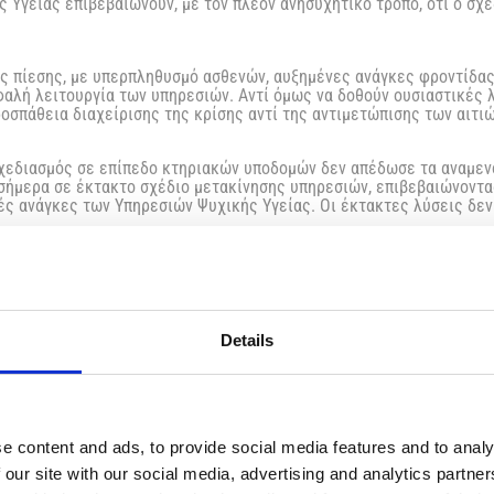
 Υγείας επιβεβαιώνουν, με τον πλέον ανησυχητικό τρόπο, ότι ο σχε
ς πίεσης, με υπερπληθυσμό ασθενών, αυξημένες ανάγκες φροντίδας
φαλή λειτουργία των υπηρεσιών. Αντί όμως να δοθούν ουσιαστικές λ
οσπάθεια διαχείρισης της κρίσης αντί της αντιμετώπισης των αιτιώ
 σχεδιασμός σε επίπεδο κτηριακών υποδομών δεν απέδωσε τα αναμεν
 σήμερα σε έκτακτο σχέδιο μετακίνησης υπηρεσιών, επιβεβαιώνοντα
ές ανάγκες των Υπηρεσιών Ψυχικής Υγείας. Οι έκτακτες λύσεις δεν
μελιώδες ζήτημα: η διοικητική και επιστημονική ηγεσία των υπηρεσ
τους ιατρούς, αποδυναμώνοντας τον θεσμικό ρόλο της ιατρικής ηγε
ήρωσης των διαδικασιών πλήρωσης της θέσης με μόνιμη λύση, επιλ
 έχει ανατεθεί στον Οικονομικό Διευθυντή του Ο.Κ.Υπ.Υ., ο οποίος
Details
ικής του θέσης.
οσοφία διοίκησης που επιλέγει ο Οργανισμός. Οι Υπηρεσίες Ψυχική
ρινές λύσεις. Πρόκειται για έναν από τους πλέον ευαίσθητους τομε
ια και η αποκλειστική ενασχόληση της ηγεσίας αποτελούν βασικές π
e content and ads, to provide social media features and to analy
 our site with our social media, advertising and analytics partn