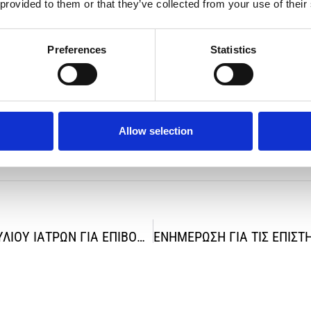
 provided to them or that they’ve collected from your use of their
ει τη λογική των προσωρινών διευθετήσεων και να αναλάβει επιτέλου
σιών Ψυχικής Υγείας, επαναφορά της θέσης του Διευθυντή ως ιατρ
υση της στελέχωσης και επανεξέταση του κτηριακού σχεδιασμού με
Preferences
Statistics
ιτουργούν με διαρκείς αυτοσχεδιασμούς. Οι ασθενείς, οι οικογένει
 επιστημονικό σχεδιασμό, στη θεσμική σταθερότητα και στη λογοδοσί
Allow selection
ΑΝΑΚΟΙΝΩΣΗ ΠΕΙΘΑΡΧΙΚΟΥ ΣΥΜΒΟΥΛΙΟΥ ΙΑΤΡΩΝ ΓΙΑ ΕΠΙΒΟΛΗ ΠΟΙΝΗΣ ΣΕ ΔΥΟ ΙΑΤΡΟΥΣ