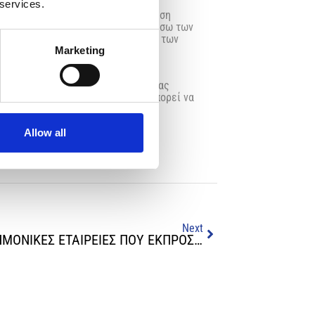
 services.
ς τις ευθύνες του. Απαιτείται άμεση
ικής θέσης, πλήρωση της θέσης μέσω των
 γνώμονα τις πραγματικές ανάγκες των
Marketing
ές τους και οι επαγγελματίες υγείας
α. Η διαχείριση της κρίσης δεν μπορεί να
Allow all
Next
ΕΝΗΜΕΡΩΣΗ ΓΙΑ ΤΙΣ ΕΠΙΣΤΗΜΟΝΙΚΕΣ ΕΤΑΙΡΕΙΕΣ ΠΟΥ ΕΚΠΡΟΣΩΠΟΥΝ ΤΟΥΣ ΠΡΟΣΩΠΙΚΟΥΣ ΙΑΤΡΟΥΣ