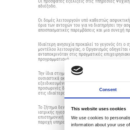
Οι πρόσφατες εξελίξεις στις Υπηρεσίες Ψυχικής
αδιέξοδο.
Οι δομές λειτουργούν υπό καθεστώς ασφυκτική
όρια των αντοχών του για να διατηρήσει την ασ
αποσπασματικές παρεμβάσεις και μια συνεχή πρ
Ιδιαίτερη ανησυχία προκαλεί το γεγονός ότι ο
μοντέλου λειτουργίας, ο Οργανισμός οδηγείται
ανταποκρινόταν στις πραγματικές επιχειρησιακ
προγραμματισμό.
Την ίδια στιγμή, παραμένει άλυτο ένα ακόμη θε
ουσιαστικά ακάλυπτη, αλλά έχει αφαιρεθεί από 
εξειδικευμένο τομέα. Αντί της έγκαιρης ολοκλ
προσωρινές διευθετήσεις. Σήμερα, η αναπλήρωση
Consent
στις ιδιαίτερα απαιτητικές αρμοδιότητες της δ
Το ζήτημα δεν αφορά τα πρόσωπα. Αφορά τη φιλ
This website uses cookies
ιατρικής ηγεσίας ούτε να διοικούνται με προσω
επιστημονική καθοδήγηση, η διοικητική συνέχε
We use cookies to personalis
παροχή υπηρεσιών.
information about your use of