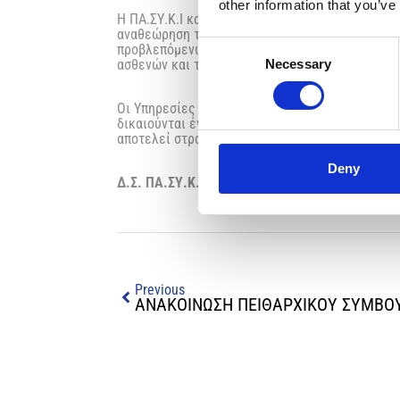
other information that you’ve
Η ΠΑ.ΣΥ.Κ.Ι καλεί τον Ο.Κ.Υπ.Υ. να εγκαταλείψ
αναθεώρηση του μοντέλου διοίκησης των Υπηρε
Consent
προβλεπόμενων διαδικασιών, ουσιαστική ενίσχ
ασθενών και των επαγγελματιών υγείας.
Necessary
Selection
Οι Υπηρεσίες Ψυχικής Υγείας δεν μπορούν να λε
δικαιούνται ένα σύστημα που να βασίζεται στον
αποτελεί στρατηγική διοίκησης.
Deny
Δ.Σ. ΠΑ.ΣΥ.Κ.Ι.
Previous