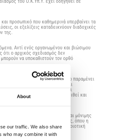
διασμός του Ο.Κ.Υπ.Υ. έχει οδηγηθεί σε
 και προσωπικό που καθημερινά υπερβαίνει τα
ύσεις, οι εξελίξεις καταδεικνύουν διαδοχικές
ν της.
όμενα. Αντί ενός οργανωμένου και βιώσιμου
ς ότι ο αρχικός σχεδιασμός δεν
 μπορούν να υποκαθιστούν τον ορθό
ιών. Η θέση του Διευθυντή όχι μόνο παραμένει
σίας σε έναν κατεξοχήν κλινικό και
έχθηκαν διαδοχικές παρατάσεις και
 καλείται ταυτόχρονα να ανταποκριθεί και
About
ς Υγείας δεν μπορούν να στερούνται μόνιμης
ίς του δημόσιου συστήματος υγείας, όπου η
ροϋποθέσεις για την ασφαλή και ποιοτική
se our traffic. We also share
ers who may combine it with